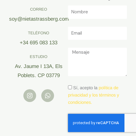
CORREO
soy@nietastrassberg.com
TELÉFONO
+34 695 083 133
ESTUDIO
Av. Jaume I 13A, Els
Poblets. CP 03779
I
W
Sí, acepto la
política de
n
h
privacidad y los términos y
s
a
condiciones.
t
t
a
s
g
a
r
p
a
p