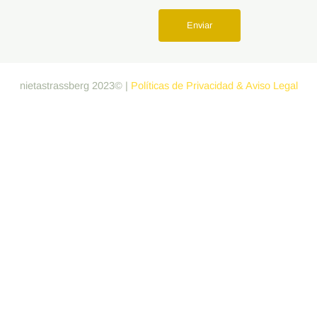
m
Enviar
nietastrassberg 2023© |
Políticas de Privacidad & Aviso Legal